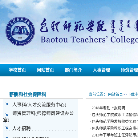
学校首页
网站首页
部门简介
人事管理
师资管理
联系我们
备份
薪酬和社会保障科
当前位置：
网站首页
>>
下载
人事科(人才交流服务中心)
·
2018年考勤上报说明
师资管理科(师德师风建设办公
·
包头师范学院教职工请销假
室)
·
包头师范学院发放效益奖励
人才招聘
·
包头师范学院教职工探亲审
·
2013年下半年班主任津贴审