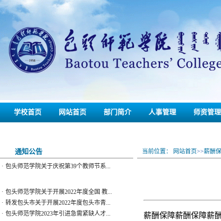
·
包头师范学院关于开展2022年度全国 教...
·
转发包头市关于开展2022年度包头市青...
·
包头师范学院2023年引进急需紧缺人才...
·
关于开展2023年下半年高校教师资格认...
·
关于开展2023年内蒙古自治区青年创新...
学校首页
网站首页
部门简介
人事管理
师资管理
·
包头师范学院关于开展2023年职称评审...
·
教师工作部（人事处）关于申报银龄教...
联系我们
备份
·
教师工作部（人事处） 关于开展“新世...
·
关于2023年自治区杰出人才奖、自治区...
通知公告
当前位置：
网站首页
>>
薪酬
·
包头师范学院关于庆祝第39个教师节系...
·
包头师范学院关于开展2022年度全国 教...
·
转发包头市关于开展2022年度包头市青...
·
包头师范学院2023年引进急需紧缺人才...
薪酬保障薪酬保障薪
·
关于开展2023年下半年高校教师资格认...