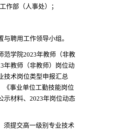
工作部（人事处）
；
置与聘用工作领导小组。
师范学院202
3
年教师（非教
2
3
年教师（非教师）岗位动
专业技术岗位类型申报汇总
》《
事业单位工勤技能岗位
示材料、202
3
年岗位动态
，
须
提交高一级别专业技术