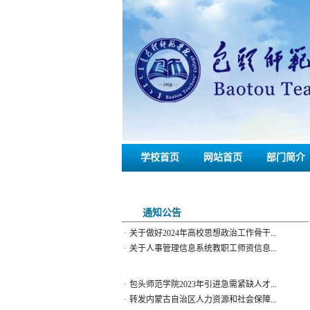
·
包头师范学院2023年引进急需紧缺人才...
·
转发内蒙古自治区人力资源和社会保障...
·
包头师范学院关于开展2024年专业技术...
·
包头师范学院关于2024年银龄教师招募...
·
关于做好2024年高等学校青年骨干教师...
学校首页
网站首页
部门简介
·
关于转发《关于开展2024年度内蒙古少...
联系我们
备份
·
关于转发《关于开展2024年度高层次留...
·
关于2024年全区教育系统先进集体和先...
通知公告
·
关于做好2024年高校思想政治工作骨干...
·
关于人事管理信息系统教职工师资信息...
·
包头师范学院2023年引进急需紧缺人才...
·
转发内蒙古自治区人力资源和社会保障...
·
包头师范学院关于开展2024年专业技术...