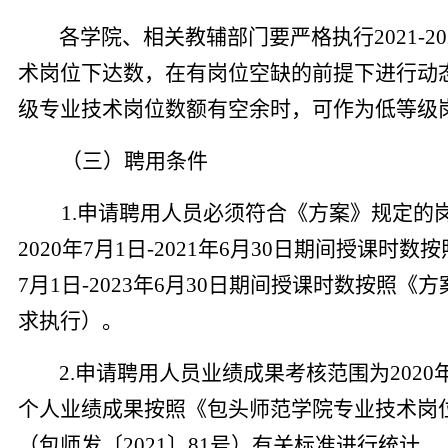
各学院、相关教辅部门要
严格执行2
021-20
术岗位下达数，在有岗位空缺的前提下进行动
级专业技术岗位数额有空余时，可作为低等级
（三）聘用条件
1.
申请聘用人员必须
符合《方案》规定的
2
0
20
年7月1日-
2021
年6月3
0
日期间授课时数按
7月1日-
202
3
年6月3
0
日期间授课时数按照《方
求执行）。
2.申请聘用人员业绩成果考核范围为20
20
个人业绩成果按照《包头师范学院专业技术岗
（包师发〔20
21
〕
81
号）有关标准进行统计。