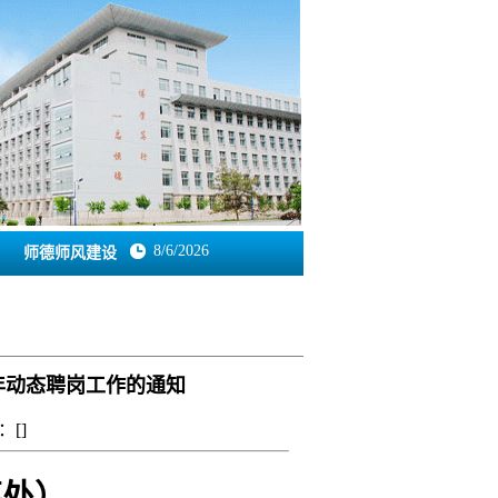
8/6/2026
师德师风建设
年动态聘岗工作的通知
：[
]
事处）