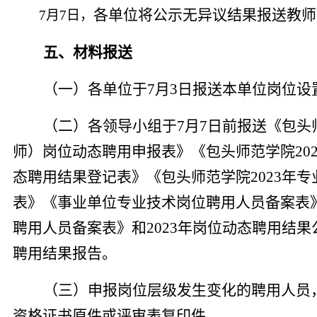
各单位将公示无异议结果
报
送
教师
7
月
7
日
，
五
、材料报送
（一）各单位于
7
月
3
日
报送本单位岗位设
（
二
）
各领导小组
于
7
月
7
日
前报送
《包头
师）岗位动态聘用申报表》《包头师范学院20
态聘用结果登记表》《包头师范学院2023年
表》
《
事业单位专业技术岗位聘用人员备案表
聘用人员备案表
》
和202
3
年岗位动态聘用结果公
聘用结果报告。
（
三
）申报
岗位
层级发生变化的聘用人员
资格证书原件或评审表复印件
。