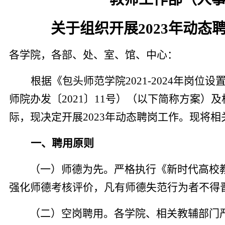
关于
组织
开展
202
3
年动态
各学院，各部、处、室、馆、中心：
根据《包头师范学院2021-2024年岗位
师院办发〔2021〕11号）
（
以下简称方案
）
及
际，现决定开展202
3
年动态聘
岗
工作。现将相
一、聘用原则
（一）师德为先。严格执行《新时代高校
强化师德考核评价，凡有师德失范行为者不得
（二）空岗聘用。各学院、相关教辅部门