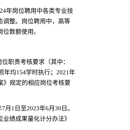
24
年岗位聘用中各类专业技
态调整。岗位聘用中，高等
岗位数额使用。
岗位职责考核要求（其中：
照年均1
54
学时执行；2
02
1
年
案》规定的相应岗位考核要
年7月1日至202
3
年6月30日。
位业绩成果量化计分办法》